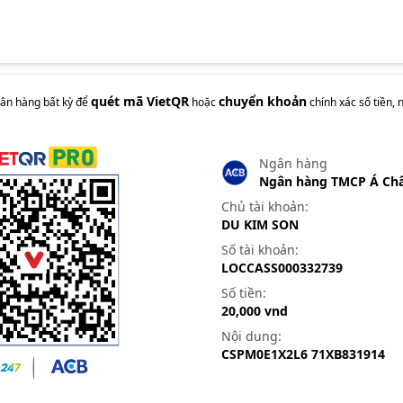
quét mã VietQR
chuyển khoản
n hàng bất kỳ để
hoặc
chính xác
số tiền, 
Ngân hàng
Ngân hàng TMCP Á Ch
Chủ tài khoản:
DU KIM SON
Số tài khoản:
LOCCASS000332739
Số tiền:
20,000
vnd
Nội dung:
CSPM0E1X2L6 71XB831914