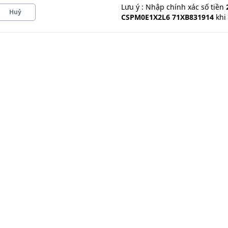
Lưu ý : Nhập chính xác
số tiền
Huỷ
CSPM0E1X2L6 71XB831914
khi