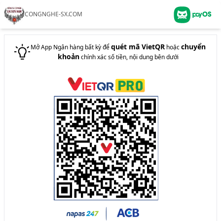
CONGNGHE-SX.COM
quét mã VietQR
chuyển
Mở App Ngân hàng bất kỳ để
hoặc
khoản
chính xác
số tiền, nội dung
bên dưới