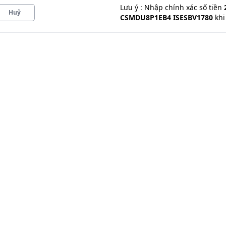
Lưu ý : Nhập chính xác
số tiền
Huỷ
CSMDU8P1EB4 ISESBV1780
kh