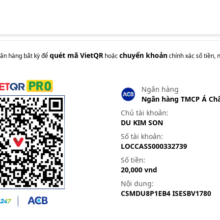
quét mã VietQR
chuyển khoản
n hàng bất kỳ để
hoặc
chính xác
số tiền, 
Ngân hàng
Ngân hàng TMCP Á Ch
Chủ tài khoản:
DU KIM SON
Số tài khoản:
LOCCASS000332739
Số tiền:
20,000
vnd
Nội dung:
CSMDU8P1EB4 ISESBV1780